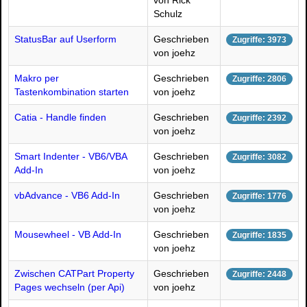
von Rick
Schulz
StatusBar auf Userform
Geschrieben
Zugriffe: 3973
von joehz
Makro per
Geschrieben
Zugriffe: 2806
Tastenkombination starten
von joehz
Catia - Handle finden
Geschrieben
Zugriffe: 2392
von joehz
Smart Indenter - VB6/VBA
Geschrieben
Zugriffe: 3082
Add-In
von joehz
vbAdvance - VB6 Add-In
Geschrieben
Zugriffe: 1776
von joehz
Mousewheel - VB Add-In
Geschrieben
Zugriffe: 1835
von joehz
Zwischen CATPart Property
Geschrieben
Zugriffe: 2448
Pages wechseln (per Api)
von joehz